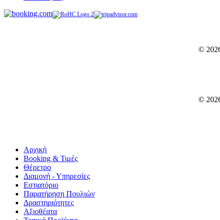
© 202
© 202
Αρχική
Booking & Τιμές
Θέρετρο
Διαμονή - Υπηρεσίες
Εστιατόριο
Παρατήρηση Πουλιών
Δραστηριότητες
Αξιοθέατα