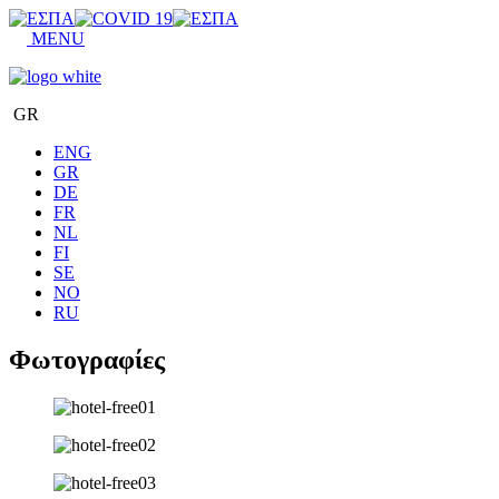
MENU
GR
ENG
GR
DE
FR
NL
FI
SE
NO
RU
Φωτογραφίες