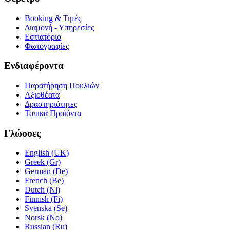
Booking & Τιμές
Διαμονή - Υπηρεσίες
Εστιατόριο
Φωτογραφίες
Ενδιαφέροντα
Παρατήρηση Πουλιών
Αξιοθέατα
Δραστηριότητες
Τοπικά Προϊόντα
Γλώσσες
English (UK)
Greek (Gr)
German (De)
French (Be)
Dutch (Nl)
Finnish (Fi)
Svenska (Se)
Norsk (No)
Russian (Ru)