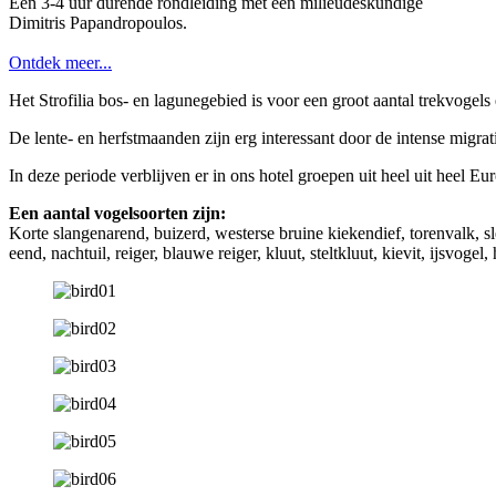
Een 3-4 uur durende rondleiding met een milieudeskundige
Dimitris Papandropoulos.
Ontdek meer...
Het Strofilia bos- en lagunegebied is voor een groot aantal trekvogels e
De lente- en herfstmaanden zijn erg interessant door de intense migrati
In deze periode verblijven er in ons hotel groepen uit heel uit heel Eu
Een aantal vogelsoorten zijn:
Korte slangenarend, buizerd, westerse bruine kiekendief, torenvalk, sle
eend, nachtuil, reiger, blauwe reiger, kluut, steltkluut, kievit, ijsvogel,