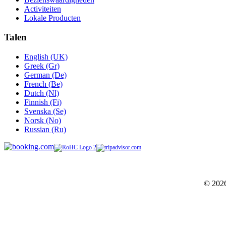
Activiteiten
Lokale Producten
Talen
English (UK)
Greek (Gr)
German (De)
French (Be)
Dutch (Nl)
Finnish (Fi)
Svenska (Se)
Norsk (No)
Russian (Ru)
© 202