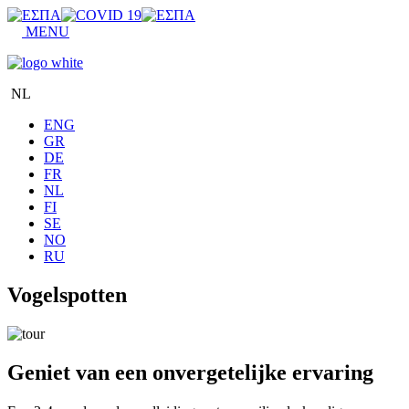
MENU
NL
ENG
GR
DE
FR
NL
FI
SE
NO
RU
Vogelspotten
Geniet van een onvergetelijke ervaring