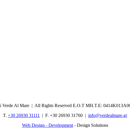
6 Verde Al Mare | All Rights Reserved Ε.Ο.Τ ΜΗ.Τ.Ε: 0414Κ013Α0
T.
+30 26930 31111
| F. +30 26930 31760 |
info@verdealmare.gr
Web Design - Development
- Design Solutions