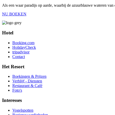
Als een waar paradijs op aarde, waarbij de azuurblauwe wateren van 
NU BOEKEN
Hotel
Booking.com
HolidayCheck
tripadvisor
Contact
Het Resort
Boekingen & Prijzen
Verblijf - Diensten
Restaurant & Café
Foto's
Interesses
Vogelspotten
Bezienswaardigheden