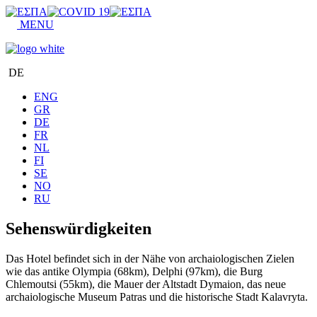
MENU
DE
ENG
GR
DE
FR
NL
FI
SE
NO
RU
Sehenswürdigkeiten
Das Hotel befindet sich in der Nähe von archaiologischen Zielen
wie das antike Olympia (68km), Delphi (97km), die Burg
Chlemoutsi (55km), die Mauer der Altstadt Dymaion, das neue
archaiologische Museum Patras und die historische Stadt Kalavryta.