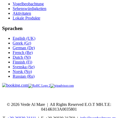
Vogelbeobachtung
Sehenswürdigkeiten
Aktivitaten
Lokale Produkte
Sprachen
English (UK)
Greek (Gr)
German (De)
French (Be)
Dutch (Nl)
Finnish (Fi)
Svenska (Se)
Norsk (No)
Russian (Ru)
© 2026 Verde Al Mare | All Rights Reserved Ε.Ο.Τ ΜΗ.Τ.Ε:
0414Κ013Α0035801